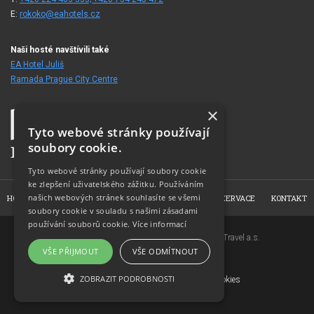
E:
rokoko@eahotels.cz
Naši hosté navštívili také
EA Hotel Juliš
Ramada Prague City Centre
×
Tyto webové stránky používají
soubory cookie.
Tyto webové stránky používají soubory cookie
ke zlepšení uživatelského zážitku. Používáním
našich webových stránek souhlasíte se všemi
HOME
O HOTELU
POKOJE
FOTOGALERIE
REZERVACE
KONTAKT
soubory cookie v souladu s našimi zásadami
používání souborů cookie.
Více informací
Copyright © 2007-2026 EuroAgentur Hotels&Travel a.s.
VŠE PŘIJMOUT
VŠE ODMÍTNOUT
www.bezvapobyt.cz
Všeobecné podmínky rezervace
ZOBRAZIT PODROBNOSTI
Deklarace o ochraně osobních údajů
|
Cookies
Topinfo DIGITAL
NEZBYTNĚ NUTNÉ SOUBORY