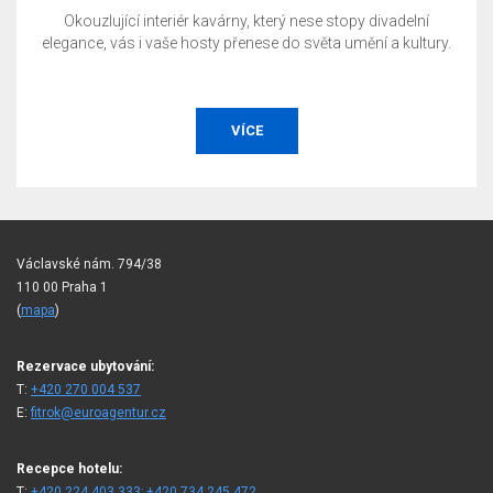
Okouzlující interiér kavárny, který nese stopy divadelní
elegance, vás i vaše hosty přenese do světa umění a kultury.
VÍCE
Václavské nám. 794/38
110 00 Praha 1
(
mapa
)
Rezervace ubytování:
T:
+420 270 004 537
E:
fitrok@euroagentur.cz
Recepce hotelu:
T:
+420 224 403 333; +420 734 245 472