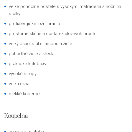
velké pohodlné postele s vysokými matracemi a nočními
stolky
protialergické ložní prádlo
prostorné skříně a dostatek úložných prostor
velký psací stůl s lampou a židle
pohodlné židle a křesla
praktické kufr boxy
vysoké stropy
velká okna
měkké koberce
Koupelna
župany a pantofle