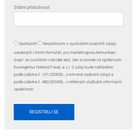
Státní příslušnost
Souhlasím
Nesouhlasím
s využíváním osobních údajů,
uvedených v tomto formuláři, pro marketingovou komunikaci
(např. se zasíláním nabídek akcí, slev a novinek od společnosti
EuroAgentur Hotels&Travel, a.s.). S údaji bude nakládáno
podle zákona č. 101/2000Sb., o ochraně osobních údajů a
podle zákona č. 480/2004Sb., o některých službách informační
společnosti.