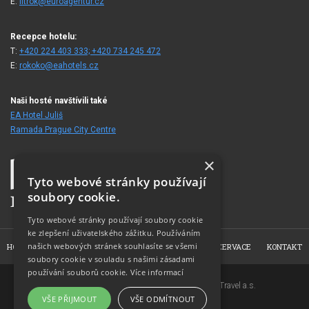
E:
fitrok@euroagentur.cz
Recepce hotelu:
T:
+420 224 403 333; +420 734 245 472
E:
rokoko@eahotels.cz
Naši hosté navštívili také
EA Hotel Juliš
Ramada Prague City Centre
×
Tyto webové stránky používají
soubory cookie.
Tyto webové stránky používají soubory cookie
ke zlepšení uživatelského zážitku. Používáním
našich webových stránek souhlasíte se všemi
HOME
O HOTELU
POKOJE
FOTOGALERIE
REZERVACE
KONTAKT
soubory cookie v souladu s našimi zásadami
používání souborů cookie.
Více informací
Copyright © 2007-2026 EuroAgentur Hotels&Travel a.s.
VŠE PŘIJMOUT
VŠE ODMÍTNOUT
www.bezvapobyt.cz