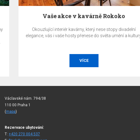
Vaše akce v kavárně Rokoko
Okouzlující interiér kavárny, který nese stopy divadelní
elegance, vás i vaše hosty přenese do světa umění a kultury.
VÍCE
Václavské nám. 794/38
110 00 Praha 1
(
mapa
)
Rezervace ubytování:
T:
+420 270 004 537