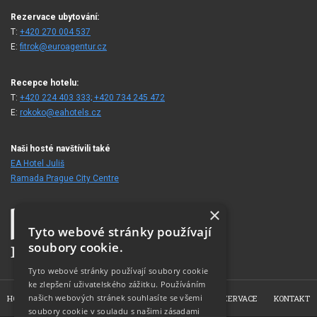
Rezervace ubytování:
T:
+420 270 004 537
E:
fitrok@euroagentur.cz
Recepce hotelu:
T:
+420 224 403 333; +420 734 245 472
E:
rokoko@eahotels.cz
Naši hosté navštívili také
EA Hotel Juliš
Ramada Prague City Centre
×
Tyto webové stránky používají
soubory cookie.
Tyto webové stránky používají soubory cookie
ke zlepšení uživatelského zážitku. Používáním
našich webových stránek souhlasíte se všemi
HOME
O HOTELU
POKOJE
FOTOGALERIE
REZERVACE
KONTAKT
soubory cookie v souladu s našimi zásadami