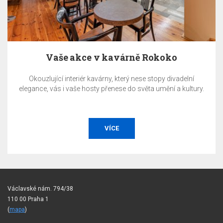
Vaše akce v kavárně Rokoko
Okouzlující interiér kavárny, který nese stopy divadelní
elegance, vás i vaše hosty přenese do světa umění a kultury.
VÍCE
Václavské nám. 794/38
110 00 Praha 1
(
mapa
)