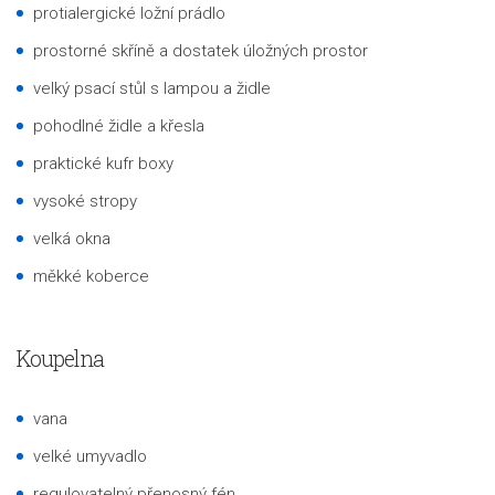
protialergické ložní prádlo
prostorné skříně a dostatek úložných prostor
velký psací stůl s lampou a židle
pohodlné židle a křesla
praktické kufr boxy
vysoké stropy
velká okna
měkké koberce
Koupelna
vana
velké umyvadlo
regulovatelný přenosný fén