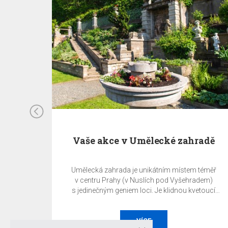
Vaše akce v Umělecké zahradě
Umělecká zahrada je unikátním místem téměř
v centru Prahy (v Nuslích pod Vyšehradem)
s jedinečným geniem loci. Je klidnou kvetoucí
oázou uprostřed metropole. Právě zde můžete
uspořádat svoji soukromou či firemní akci, ať již je
to svatba, garden party, konference, prezentace,
VÍCE