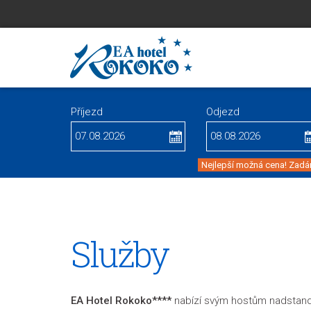
Příjezd
Odjezd
Nejlepší možná cena! Zadán
Služby
EA Hotel Rokoko****
nabízí svým hostům nadstandar