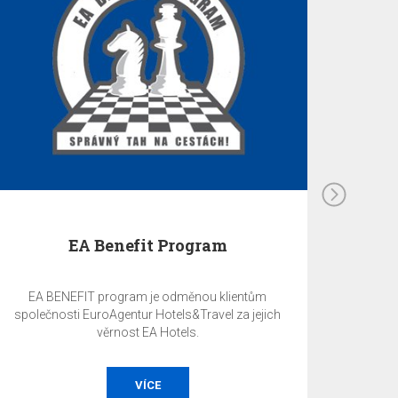
EA Benefit Program
EA BENEFIT program je odměnou klientům
společnosti EuroAgentur Hotels&Travel za jejich
věrnost EA Hotels.
VÍCE