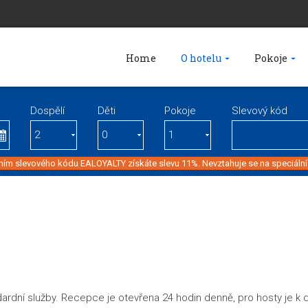
Home
O hotelu
Pokoje
Dospělí
Děti
Pokoje
Slevový kód
ím slevového kódu EALOYALTY získáte slevu 11%. Nevztahuje se na speciální
dní služby. Recepce je otevřena 24 hodin denně, pro hosty je k d