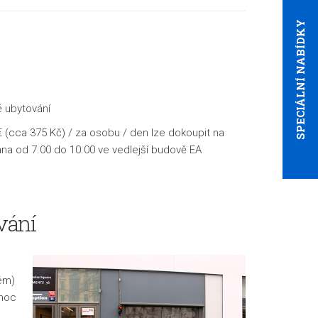
SPECIÁLNÍ NABÍDKY
ě ubytování
 (cca 375 Kč) / za osobu / den lze dokoupit na
vána od
7.00 do 10.00
ve vedlejší budově EA
vání
ém)
 noc