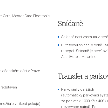
ter Card, Master Card Electronic,
Snídaně
Snídaně není zahrnuta v cen
Bufetovou snídani v ceně 15€
recepci. Snídaně je servíro
ApartHotelu Melantrich
polečenském dění v Praze
Transfer a parko
představení
Parkování v garážích
(automatický parkovací syst
za poplatek:
1000 Kč / 40€ /
umožňuje velikost pokoje)
(rezervace nutná).
Po