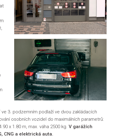
at
ém
é,
h
ím
í ve 3. podzemním podlaží ve dvou zakládacích
kování osobních vozidel do maximálních parametrů:
x 4.90 x 1.80 m, max. váha 2500 kg.
V garážích
, CNG a elektrická auta.