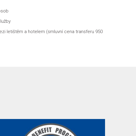
osob
služby
zi letištěm a hotelem (smluvní cena transferu 950