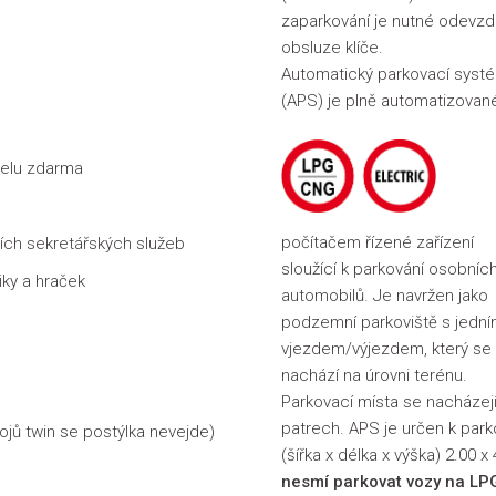
zaparkování je nutné odevzd
obsluze klíče.
Automatický parkovací syst
(APS) je plně automatizovan
telu zdarma
počítačem řízené zařízení
tních sekretářských služeb
sloužící k parkování osobníc
ky a hraček
automobilů. Je navržen jako
podzemní parkoviště s jedn
vjezdem/výjezdem, který se
nachází na úrovni terénu.
Parkovací místa se nacházej
patrech. APS je určen k par
ojů twin se postýlka nevejde)
(šířka x délka x výška) 2.00 
nesmí parkovat vozy na LPG