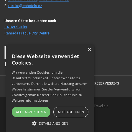
E:
rokoko@eahotels.cz
Unsere Gäste besuchten auch
EA Hotel Julis
Ramada Prague City Centre
×
Diese Webseite verwendet
Cookies.
Wir verwenden Cookies, um die
Benutzerfreundlichkeit unserer Website zu
HOME
HOTEL
ZIMMER
FOTOGALERIE
RESERVIERUNG
verbessern. Durch die weitere Nutzung unserer
Webseite stimmen Sie der Verwendung von
KONTAKT
Cookies gemäß unserer Cookie-Richtlinie zu.
Weitere Informationen
Copyright © 2007-2026 EuroAgentur Hotels&Travel a.s.
ALLE AKZEPTIEREN
ALLE ABLEHNEN
www.bezvapobyt.cz
Allgemeine Buchungsbedingungen
DETAILS ANZEIGEN
Datenschutzerklärung
|
Cookies
Topinfo DIGITAL