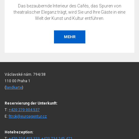
Das bezaubernde Interieur des Cafés, das Spuren von
theatralischer Eleganz trägt, wird Sie und Ihre Gäste in eine
Welt der Kunst und Kultur entführen.
MEHR
Václavské nám. 794/38
110 00 Praha 1
(
landkarte
)
Reservierung der Unterkunft:
T:
+420 270 004 537
E:
fitrok@euroagentur.cz
Hotelrezeption:
T:
+420 224 403 333; +420 734 245 472