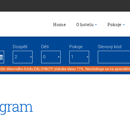
Home
O hotelu
Pokoje
Dospělí
Děti
Pokoje
Slevový kód
ím slevového kódu EALOYALTY získáte slevu 11%. Nevztahuje se na speciální
ogram