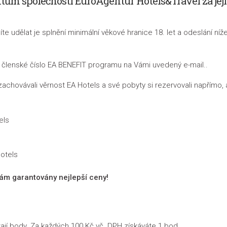
ům společnosti EuroAgentur Hotels&Travel za jeji
e udělat je splnění minimální věkové hranice 18. let a odeslání ní
 členské číslo EA BENEFIT programu na Vámi uvedený e-mail..
zachovávali věrnost EA Hotels a své pobyty si rezervovali napřímo, 
els
otels
Vám garantovány nejlepší ceny!
ají body. Za každých 100 Kč vč. DPH získáváte 1 bod
.