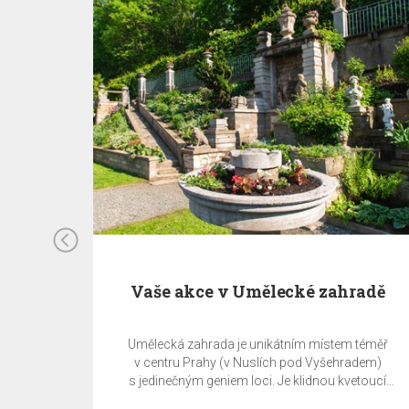
Vaše akce v Umělecké zahradě
Umělecká zahrada je unikátním místem téměř
v centru Prahy (v Nuslích pod Vyšehradem)
s jedinečným geniem loci. Je klidnou kvetoucí
oázou uprostřed metropole. Právě zde můžete