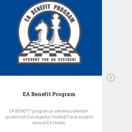
EA Benefit Program
EA BENEFIT program je odměnou klientům
společnosti EuroAgentur Hotels&Travel za jejich
věrnost EA Hotels.