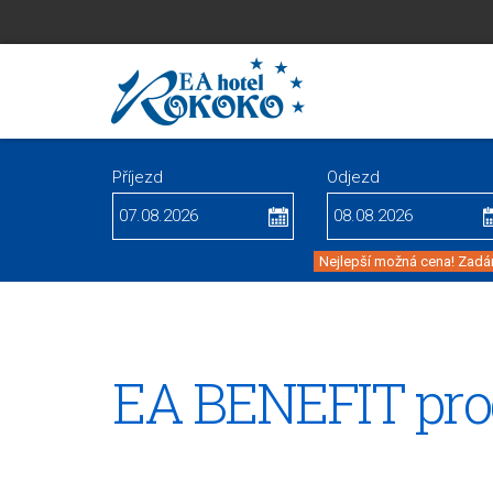
Příjezd
Odjezd
Nejlepší možná cena! Zadán
EA BENEFIT pr