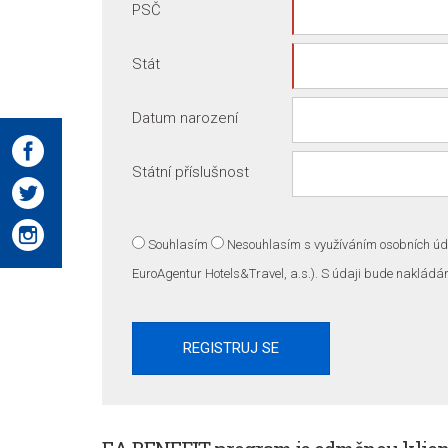
PSČ
Stát
Datum narození
Státní příslušnost
Souhlasím
Nesouhlasím
s využíváním osobních úda
EuroAgentur Hotels&Travel, a.s.). S údaji bude nakládá