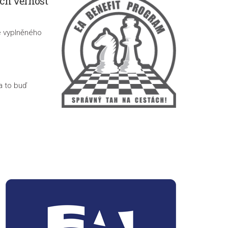
ch věrnost
že vyplněného
a to buď