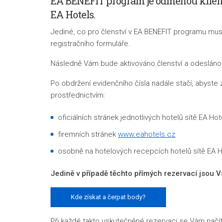
EA BENEFIT program je odměnou klient
EA Hotels.
Jediné, co pro členství v EA BENEFIT programu musít
registračního formuláře.
Následně Vám bude aktivováno členství a odesláno
Po obdržení evidenčního čísla nadále stačí, abyste 
prostřednictvím:
oficiálních stránek jednotlivých hotelů sítě EA Hot
firemních stránek
www.eahotels.cz
osobně na hotelových recepcích hotelů sítě EA H
Jedině v případě těchto přímých rezervací jsou 
Kde získat a čerpat body?
Při každé takto uskutečněné rezervaci se Vám načít