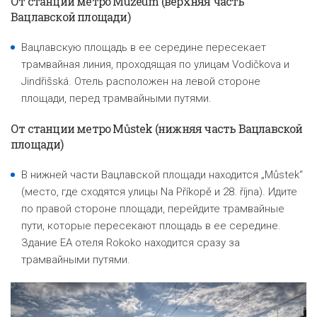
От станции метро Muzeum (верхняя часть
Вацлавской площади)
Вацлавскую площадь в ее середине пересекает
трамвайная линия, проходящая по улицам Vodičkova и
Jindřišská. Отель расположен на левой стороне
площади, перед трамвайными путями.
От станции метро Můstek (нижняя часть Вацлавской
площади)
В нижней части Вацлавской площади находится „Můstek“
(место, где сходятся улицы Na Příkopě и 28. října). Идите
по правой стороне площади, перейдите трамвайные
пути, которые пересекают площадь в ее середине.
Здание EA отеля Rokoko находится сразу за
трамвайными путями.