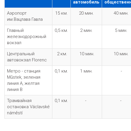
автомобиль
обществен
Аэропорт
15 км.
20 мин.
40
мин.
им.Вацлава Гавла
Главный
0,5 км.
2
мин.
5
мин.
железнодорожный
вокзал
Центральный
2 км.
10
мин.
10
мин.
автовокзал Florenc
Метро - станция
0,1 км.
1
мин.
-
Můstek, зеленая
линия A, желтая
линия B
Трамвайная
0,1 км.
-
-
остановка Václavské
náměstí