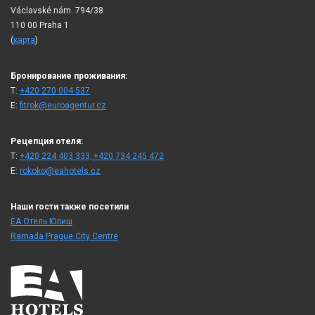
Václavské nám. 794/38
110 00 Praha 1
(
карта
)
Бронирование проживания:
T:
+420 270 004 537
E:
fitrok@euroagentur.cz
Рецепция отеля:
T:
+420 224 403 333; +420 734 245 472
E:
rokoko@eahotels.cz
Наши гости также посетили
ЕА Отель Юлиш
Ramada Prague City Centre