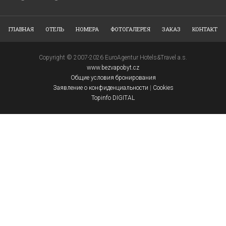
ГЛАВНАЯ
ОТЕЛЬ
НОМЕРА
ФОТОГАЛЕРЕЯ
ЗАКАЗ
КОНТАКТ
Copyright © 2007-2026 EuroAgentur Hotels&Travel a.s.
www.bezvapobyt.cz
Общие условия бронирования
Заявление о конфиденциальности
|
Cookies
Topinfo DIGITAL