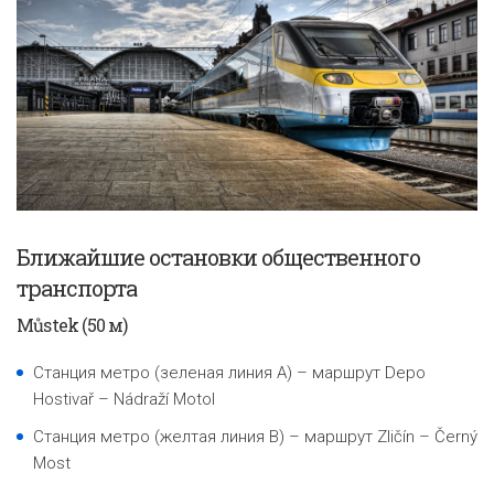
Ближайшие остановки общественного
транспорта
Můstek (50
м
)
Станция метро (зеленая линия A) – маршрут Depo
Hostivař – Nádraží Motol
Станция метро (желтая линия B) – маршрут Zličín – Černý
Most