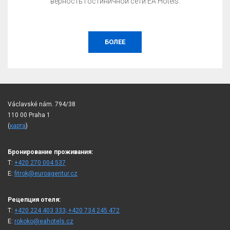
верность гостиничной сети EA Hotels.
БОЛЕЕ
Václavské nám. 794/38
110 00 Praha 1
(
карта
)
Бронирование проживания:
T:
+420 270 004 537
E:
fitrok@euroagentur.cz
Рецепция отеля:
T:
+420 224 403 333; +420 734 245 472
E:
rokoko@eahotels.cz