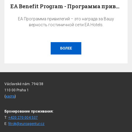
EA Benefit Program - Программа привилегий
EA Программа привилегий – это награда за Вашу
верность гостиничной сети EA Hotels.
БОЛЕЕ
Václavské nám. 794/38
110 00 Praha 1
(
карта
)
Бронирование проживания:
T:
+420 270 004 537
E:
fitrok@euroagentur.cz