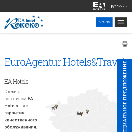
pусский
Togg
БРОНЬ
navig
EuroAgentur Hotels&Travel
CПЕЦИAЛЬНОЕ ПРЕДЛОЖЕНИЕ
EA Hotels
Отели с
логотипом
EA
Hotels
- это
гарантия
качественного
обслуживания
,