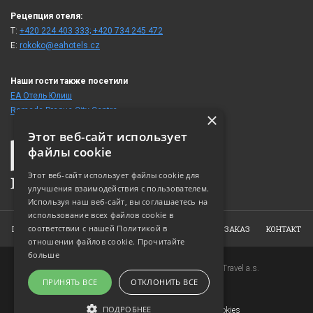
Рецепция отеля:
T:
+420 224 403 333; +420 734 245 472
E:
rokoko@eahotels.cz
Наши гости также посетили
ЕА Отель Юлиш
Ramada Prague City Centre
×
Этот веб-сайт использует
файлы cookie
Этот веб-сайт использует файлы cookie для
улучшения взаимодействия с пользователем.
Используя наш веб-сайт, вы соглашаетесь на
использование всех файлов cookie в
соответствии с нашей Политикой в ​​
ГЛАВНАЯ
ОТЕЛЬ
НОМЕРА
ФОТОГАЛЕРЕЯ
ЗАКАЗ
КОНТАКТ
отношении файлов cookie.
Прочитайте
больше
Copyright © 2007-2026 EuroAgentur Hotels&Travel a.s.
ПРИНЯТЬ ВСЕ
ОТКЛОНИТЬ ВСЕ
www.bezvapobyt.cz
Общие условия бронирования
ПОДРОБНЕЕ
Заявление о конфиденциальности
|
Cookies