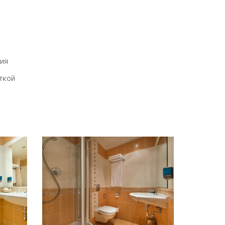
ния
ткой