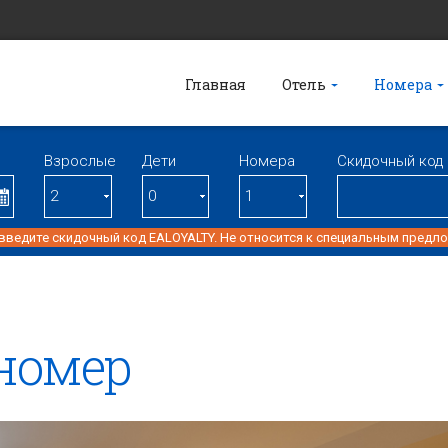
Главная
Отель
Номера
Взрослые
Дети
Номерa
Скидочный код
 введите скидочный код EALOYALTY. Не относится к специальным предл
номер